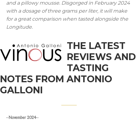
and a pillowy mousse. Disgorged in February 2024
with a dosage of three grams per liter, it will make
for a great comparison when tasted alongside the
Longitude.
THE LATEST
REVIEWS AND
TASTING
NOTES FROM ANTONIO
GALLONI
–
November 2024
–