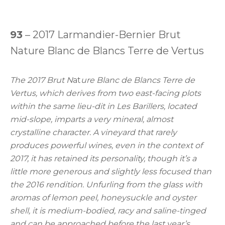
93
– 2017 Larmandier-Bernier Brut
Nature Blanc de Blancs Terre de Vertus
The 2017 Brut N
at
ure Blanc de Blancs Terre de
Vertus, which derives from two east-facing plots
within the same lieu-dit in Les Barillers, located
mid-slope, imparts a very mineral, almost
crystalline character. A vineyard that rarely
produces powerful wines, even in the context of
2017, it has retained its personality, though it’s a
little more generous and slightly less focused than
the 2016 rendition. Unfurling from the glass with
aromas of lemon peel, honeysuckle and oyster
shell, it is medium-bodied, racy and saline-tinged
and can be approached before the last year’s