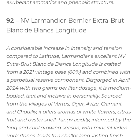
exuberant aromatics and phenolic structure.
92
– NV Larmandier-Bernier Extra-Brut
Blanc de Blancs Longitude
A considerable increase in intensity and tension
compared to Latitude, Larmandier’s excellent NV
Extra-Brut Blanc de Blancs Longitude is crafted
from a 2021 vintage base (60%) and combined with
a perpetual reserve component. Disgorged in April
2024 with two grams per liter dosage, it is medium-
bodied, taut and incisive in personality. Sourced
from the villages of Vertus, Oger, Avize, Cramant
and Chouilly, it offers aromas of white flowers, citrus
fruit and oyster shell. Tangy acidity, informed by the
long and cool growing season, with mineral-laden
undertones, leads to a chalky, long-lasting finish.